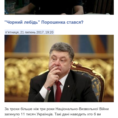
"Чорний лебідь" Порошенка стався?
Володимир Зейлик з міста Пустомити Львівської області. Боєць
батальйону Донбас-Україна. Йому був лише 21 рік. Загинув від
п’ятниця, 21 липень 2017, 19:20
кулі ворожого снайпера вчора, 7.08.2017 в районі Мар'їнки.
Такий молодий, життєрадісний, світлий хлопчина. Почитаєш
коментарі під ...
За трохи більше ніж три роки Національно-Визвольної Війни
загинуло 11 тисяч Українців. Такі дані наводить хто б ви