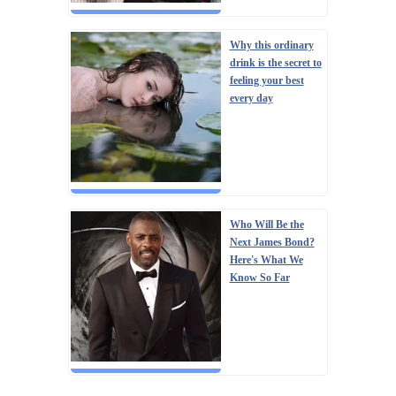
Why this ordinary
drink is the secret to
feeling your best
every day
Who Will Be the
Next James Bond?
Here's What We
Know So Far