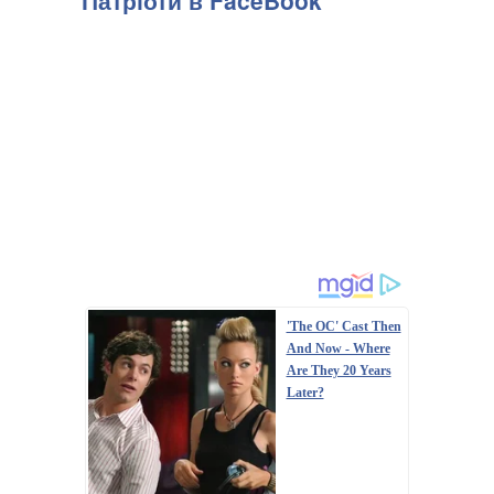
Патріоти в FaceBook
'The OC' Cast Then
And Now - Where
Are They 20 Years
Later?