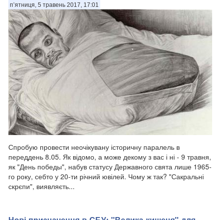
п’ятниця, 5 травень 2017, 17:01
Спробую провести неочікувану історичну паралель в
переддень 8.05. Як відомо, а може декому з вас і ні - 9 травня,
як "День победы", набув статусу Державного свята лише 1965-
го року, себто у 20-ти річний ювілей. Чому ж так? "Сакральні
скрєпи", виявляєть...
Нові призначення в СБУ: "Велика кишеня" для