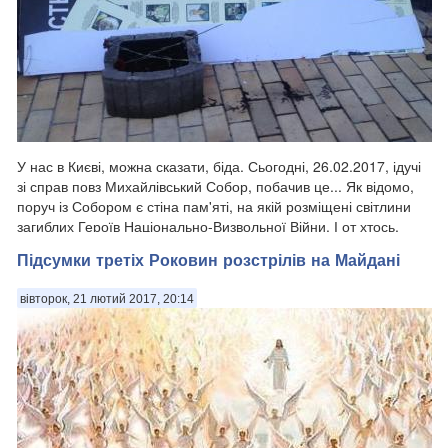
У нас в Києві, можна сказати, біда. Сьогодні, 26.02.2017, ідучі
зі справ повз Михайлівський Собор, побачив це... Як відомо,
поруч із Собором є стіна пам'яті, на якій розміщені світлини
загиблих Героїв Національно-Визвольної Війни. І от хтось,
зірвав о...
Підсумки третіх Роковин розстрілів на Майдані
вівторок, 21 лютий 2017, 20:14