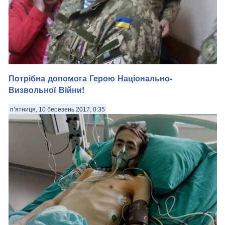
Потрібна допомога Герою Національно-
Визвольної Війни!
п’ятниця, 10 березень 2017, 0:35
Це - Андрій Сироїд: у 2014-2015 рр., воював у складі
Батальйону "Київська Русь". Сьогодні суд засудив його на 2
роки і 7 місяців за те, що в листопаді 2015-го в Богуславі - він
зламав ніс такому собі Максиму Осьмаку, через зневагу до
військової форми