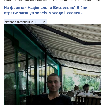
Добровольчого батальйону "Айдар...
На фронтах Національно-Визвольної Війни
втрати: загинув зовсім молодий хлопець
вівторок, 8 серпень 2017, 18:23