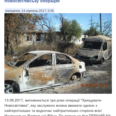
Новосвітлівську операцію
понеділок, 14 серпень 2017, 0:35
13.08.2017, виповнюється три роки операції "Хрящувате-
Новосвітлівка", яку заслужено можна вважати однією з
найгероїчніших та водночас найтрагічніших сторінок всієї
Національно-Визвольної Війни. По-перше це був ПЕРШИЙ бій