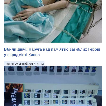
Вбили двічі: Наруга над пам'яттю загиблих Героїв
у середмісті Києва
Денис Дзичковський "Граф" - воював на фронтах Національно-
Визвольної Війни у 11-му батальйоні. Денис Дзичковський
неділя, 26 лютий 2017, 21:13
"Граф" - воював на фронтах Національно-Визвольної Війни у
11-му батальйоні. Ліквідував ворожого снайпера з ПТУРа, 3
місяці пробув в одній ...