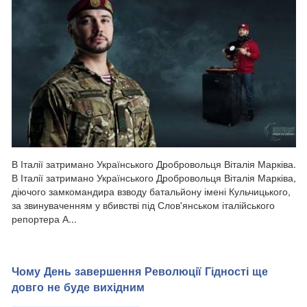
В Італії затримано Українського Дробровольця Віталія Марківа.
В Італії затримано Українського Дробровольця Віталія Марківа,
діючого замкомандира взводу батальйону імені Кульчицького,
за звинуваченням у вбивстві під Слов'янськом італійського
репортера А...
Чому День завершення Революції Гідності ще
довго не буде вихідним